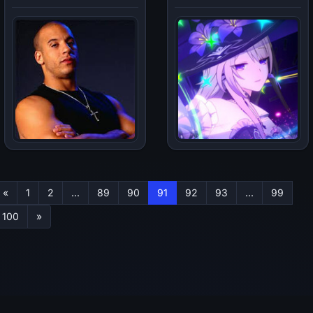
Первая
«
1
2
...
89
90
91
92
93
...
99
Последняя
100
»