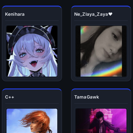
Kenihara
Ne_Zlaya_Zaya❤
C++
TamaGawk