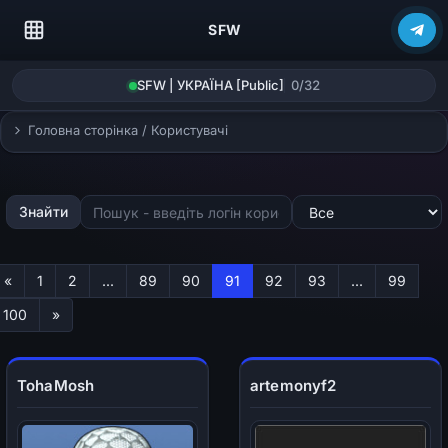
SFW
SFW | УКРАЇНА [Public]
0/32
Головна сторінка
/
Користувачі
Знайти
Первая
«
1
2
...
89
90
91
92
93
...
99
Последняя
100
»
TohaMosh
artemonyf2