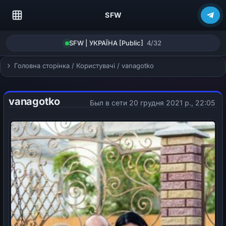
SFW
SFW | УКРАЇНА [Public]
4/32
Головна сторінка
/
Користувачі
/
vanagotko
vanagotko
Был в сети 20 грудня 2021 р., 22:05