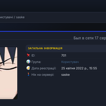
истувачі
/
saske
Был в сети 17 сер
ЗАГАЛЬНА ІНФОРМАЦІЯ
ID:
701
Група:
Користувач
Дата реєстрації:
25 квітня 2022 р., 15:55
Нік на сервері:
saske