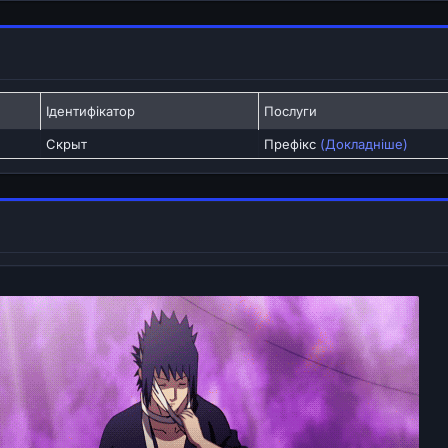
Ідентифікатор
Послуги
Скрыт
Префікс
(Докладніше)