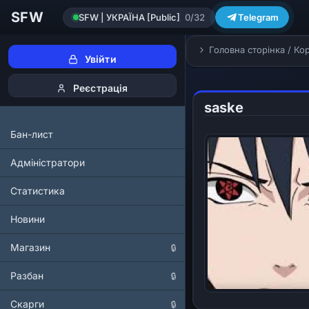
SFW
SFW | УКРАЇНА [Public]
0/32
Telegram
Головна сторінка
/
Кор
Увійти
Реєстрація
saske
Бан-лист
Адміністратори
Статистика
Новини
Магазин
🔒
Разбан
🔒
Скарги
🔒