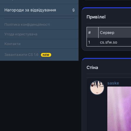
Нагороди за відвідування
🔒
Привілеї
Політика конфіденційності
#
Сервер
Угода користувача
1
cs.sfw.so
Контакти
Завантажити CS 1.6
NEW
Стіна
saske