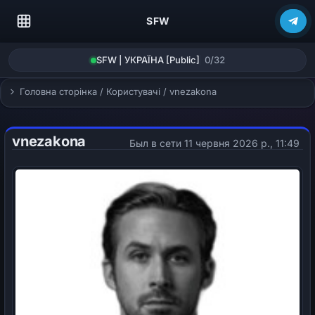
SFW
SFW | УКРАЇНА [Public]
0/32
Головна сторінка
/
Користувачі
/
vnezakona
vnezakona
Был в сети 11 червня 2026 р., 11:49