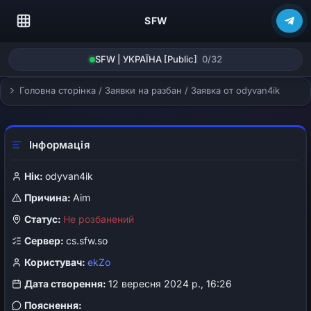
SFW
SFW | УКРАЇНА [Public]
0/32
Головна сторінка
/
Заявки на разбан
/
Заявка от odyvan4ik
Інформація
Нік:
odyvan4ik
Причина:
Aim
Статус:
Не розбанений
Сервер:
cs.sfw.so
Користувач:
ekZo
Дата створення:
12 вересня 2024 р., 16:26
Пояснення: