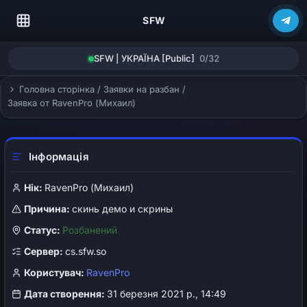
SFW
SFW | УКРАЇНА [Public]
0/32
Головна сторінка
/
Заявки на разбан
/
Заявка от RavenPro (Михаил)
Інформація
Нік:
RavenPro (Михаил)
Причина:
скинь демо и скрины
Статус:
Розбанений
Сервер:
cs.sfw.so
Користувач:
RavenPro
Дата створення:
31 березня 2021 р., 14:49