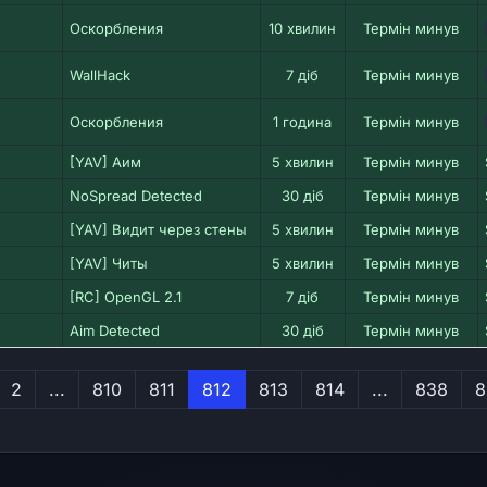
Оскорбления
10 хвилин
Термін минув
WallHack
7 діб
Термін минув
Оскорбления
1 година
Термін минув
[YAV] Аим
5 хвилин
Термін минув
NoSpread Detected
30 діб
Термін минув
[YAV] Видит через стены
5 хвилин
Термін минув
[YAV] Читы
5 хвилин
Термін минув
[RC] OpenGL 2.1
7 діб
Термін минув
Aim Detected
30 діб
Термін минув
ая
2
...
810
811
812
813
814
...
838
8