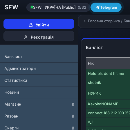
SFW
SFW | УКРАЇНА [Public]
0/32
Telegram
Головна сторінка
/
Бан
Увійти
Реєстрація
Банліст
Бан-лист
Нік
Адміністратори
Helo pls dont hit me
Статистика
shotnik
Новини
НУРИК
Магазин
KakoitoNONAME
🔒
connect 188.212.100.15
Разбан
🔒
v_1
Скарги
🔒