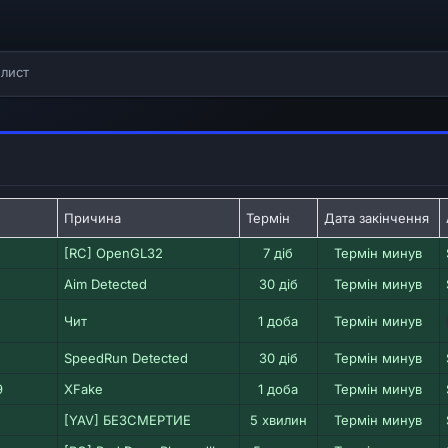
лист
Причина
Термін
Дата закінчення
[RC] OpenGL32
7 діб
Термін минув
Aim Detected
30 діб
Термін минув
Чит
1 доба
Термін минув
SpeedRun Detected
30 діб
Термін минув
9
XFake
1 доба
Термін минув
[YAV] БЕЗСМЕРТИЕ
5 хвилин
Термін минув