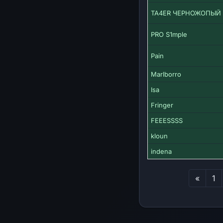
TA4ER ЧЕРНОЖОПЫЙ
PRO S1mple
Pain
Marlborro
Isa
Fringer
FEEESSSS
kloun
indena
Перв
«
1