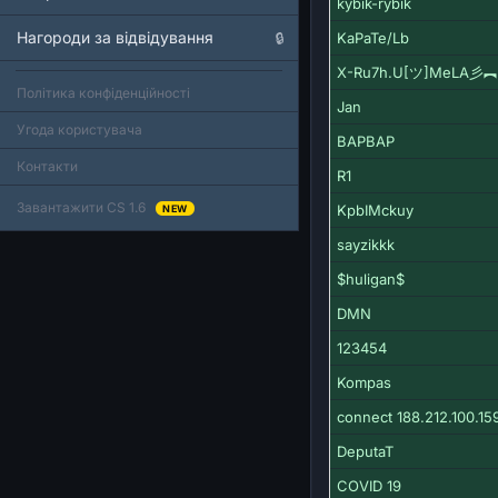
kybik-rybik
Нагороди за відвідування
🔒
KaPaTe/Lb
X-Ru7h.U[ツ]MeLA彡
Політика конфіденційності
Jan
Угода користувача
BAPBAP
Контакти
R1
Завантажити CS 1.6
KpbIMckuy
NEW
sayzikkk
$huligan$
DMN
123454
Kompas
connect 188.212.100.15
DeputaT
COVID 19