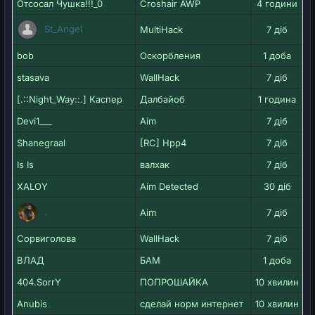
Отсосал Чушка!!!_0
Croshair AWP
4 години
St_Angel
MultiHack
7 діб
bob
Оскорбления
1 доба
stasava
WallHack
7 діб
[.::Night_Way::.] Каспер
Далбайоб
1 година
Devi1___
Aim
7 діб
Shanegraal
[RC] Hpp4
7 діб
Is Is
валхак
7 діб
XALOY
Aim Detected
30 діб
.
Aim
7 діб
Сорвиголова
WallHack
7 діб
ВЛАД
БАМ
1 доба
404.SorrY
ПОПРОШАЙКА
10 хвилин
Anubis
сделай норм интернет
10 хвилин