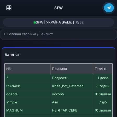
SFW
SFW | УКРАЇНА [Public]
0/32
Головна сторінка
/
Банлист
Банліст
Нік
Причина
Термін
Д
?
Подрости
1 доба
StAri4ek
Knife_bot_Detected
5 годин
qqepta
оскорб
10 хвилин
s1mple
Aim
7 діб
MAGNUM
НЕ Я ТАК СЕРВ
10 хвилин