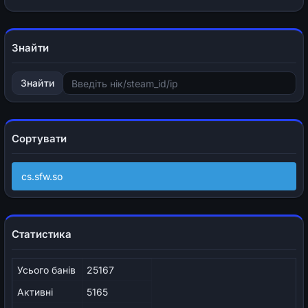
Знайти
Знайти
Сортувати
cs.sfw.so
Статистика
Усього банів
25167
Активні
5165