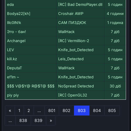
eda
[RC] Bad DemoPlayer.dll
5 годин
Bodya22[kh]
Croshair AWP
4 години
IIIc0lN!k
САМ ПИЗДЮК
1 година
Это - бан!
WallHack
7 діб
Archangel
[RC] Vermillion-2
7 діб
LEV
Knife_bot_Detected
5 годин
kill.kz
Leis_Detected
5 годин
DeputaT
WallHack
7 діб
ef1m ~
Knife_bot_Detected
5 годин
$$$ V@$Y@ R@$T@ $$$
NoSpread Detected
30 діб
piy piy
[RC] OpenGL32
7 діб
Первая
«
1
2
...
801
802
803
804
805
Последняя
...
838
839
»