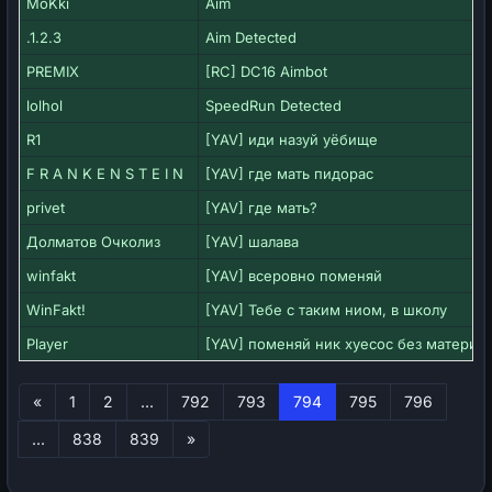
MoKki
Aim
.1.2.3
Aim Detected
PREMIX
[RC] DC16 Aimbot
lolhol
SpeedRun Detected
R1
[YAV] иди назуй уёбище
F R A N K E N S T E I N
[YAV] где мать пидорас
privet
[YAV] где мать?
Долматов Очколиз
[YAV] шалава
winfakt
[YAV] всеровно поменяй
WinFakt!
[YAV] Тебе с таким ниом, в школу
Player
[YAV] поменяй ник хуесос без матери
Первая
«
1
2
...
792
793
794
795
796
Последняя
...
838
839
»