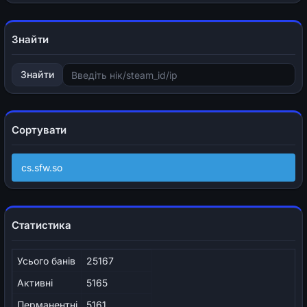
Знайти
Знайти
Сортувати
cs.sfw.so
Статистика
Усього банів
25167
Активні
5165
Перманентні
5161