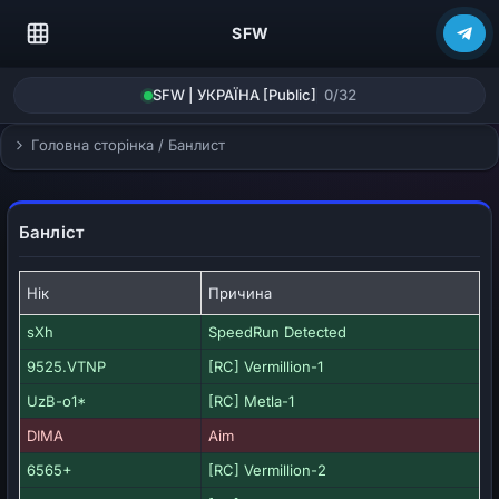
SFW
SFW | УКРАЇНА [Public]
0/32
Головна сторінка
/
Банлист
Банліст
Нік
Причина
sXh
SpeedRun Detected
9525.VTNP
[RC] Vermillion-1
UzB-o1*
[RC] Metla-1
DIMA
Aim
6565+
[RC] Vermillion-2