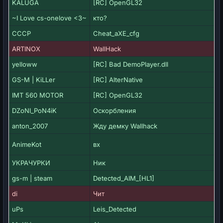
KALUGA
[RC] OpenGL32
~I Love cs-onelove <3~
кто?
CCCP
Cheat_aXE_cfg
ARTINOX
WallHack
yelloww
[RC] Bad DemoPlayer.dll
GS-M | KiLLer
[RC] AlterNative
IMT 560 MOTOR
[RC] OpenGL32
DZoNI_PoN4iK
Оскорбления
anton_2007
Жду демку Wallhack
AnimeKot
вх
УКРАЧУРКИ
Ник
gs-m | steam
Detected_AIM_[HL1]
di
Чит
uPs
Leis_Detected